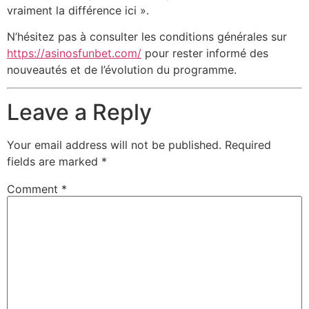
vraiment la différence ici ».
N’hésitez pas à consulter les conditions générales sur
https://asinosfunbet.com/
pour rester informé des
nouveautés et de l’évolution du programme.
Leave a Reply
Your email address will not be published.
Required
fields are marked
*
Comment
*