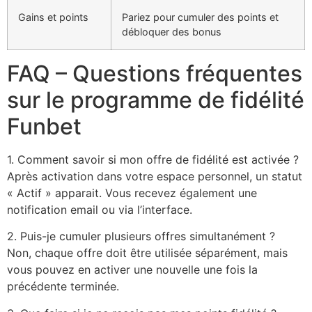
Gains et points
Pariez pour cumuler des points et
débloquer des bonus
FAQ – Questions fréquentes
sur le programme de fidélité
Funbet
1. Comment savoir si mon offre de fidélité est activée ?
Après activation dans votre espace personnel, un statut
« Actif » apparait. Vous recevez également une
notification email ou via l’interface.
2. Puis-je cumuler plusieurs offres simultanément ?
Non, chaque offre doit être utilisée séparément, mais
vous pouvez en activer une nouvelle une fois la
précédente terminée.