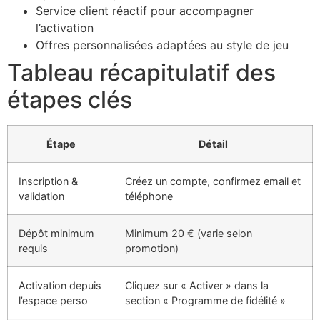
Service client réactif pour accompagner
l’activation
Offres personnalisées adaptées au style de jeu
Tableau récapitulatif des
étapes clés
Étape
Détail
Inscription &
Créez un compte, confirmez email et
validation
téléphone
Dépôt minimum
Minimum 20 € (varie selon
requis
promotion)
Activation depuis
Cliquez sur « Activer » dans la
l’espace perso
section « Programme de fidélité »