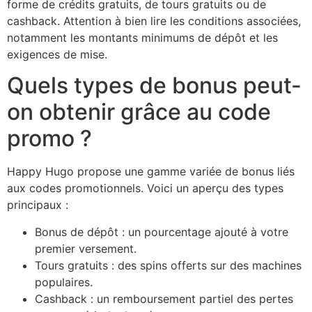
forme de crédits gratuits, de tours gratuits ou de
cashback. Attention à bien lire les conditions associées,
notamment les montants minimums de dépôt et les
exigences de mise.
Quels types de bonus peut-
on obtenir grâce au code
promo ?
Happy Hugo propose une gamme variée de bonus liés
aux codes promotionnels. Voici un aperçu des types
principaux :
Bonus de dépôt : un pourcentage ajouté à votre
premier versement.
Tours gratuits : des spins offerts sur des machines
populaires.
Cashback : un remboursement partiel des pertes