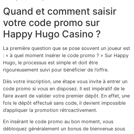
Quand et comment saisir
votre code promo sur
Happy Hugo Casino ?
La première question que se pose souvent un joueur est
: « à quel moment insérer le code promo ? » Sur Happy
Hugo, le processus est simple et doit être
rigoureusement suivi pour bénéficier de l’offre.
Dès votre inscription, une étape vous invite à entrer un
code promo si vous en disposez. Il est impératif de le
faire avant de valider votre premier dépôt. En effet, une
fois le dépôt effectué sans code, il devient impossible
d’appliquer la promotion rétroactivement.
En insérant le code promo au bon moment, vous
débloquez généralement un bonus de bienvenue sous