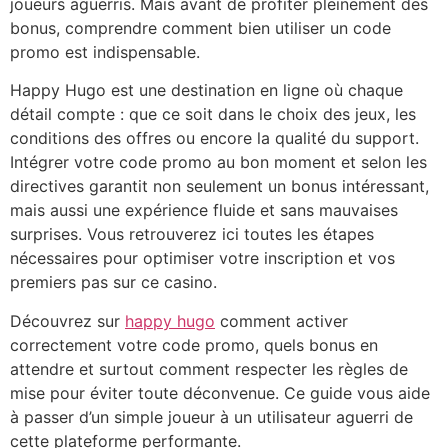
joueurs aguerris. Mais avant de profiter pleinement des
bonus, comprendre comment bien utiliser un code
promo est indispensable.
Happy Hugo est une destination en ligne où chaque
détail compte : que ce soit dans le choix des jeux, les
conditions des offres ou encore la qualité du support.
Intégrer votre code promo au bon moment et selon les
directives garantit non seulement un bonus intéressant,
mais aussi une expérience fluide et sans mauvaises
surprises. Vous retrouverez ici toutes les étapes
nécessaires pour optimiser votre inscription et vos
premiers pas sur ce casino.
Découvrez sur
happy hugo
comment activer
correctement votre code promo, quels bonus en
attendre et surtout comment respecter les règles de
mise pour éviter toute déconvenue. Ce guide vous aide
à passer d’un simple joueur à un utilisateur aguerri de
cette plateforme performante.