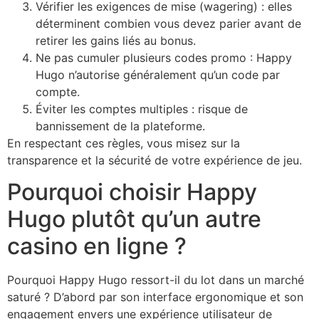
Vérifier les exigences de mise (wagering) : elles
déterminent combien vous devez parier avant de
retirer les gains liés au bonus.
Ne pas cumuler plusieurs codes promo : Happy
Hugo n’autorise généralement qu’un code par
compte.
Éviter les comptes multiples : risque de
bannissement de la plateforme.
En respectant ces règles, vous misez sur la
transparence et la sécurité de votre expérience de jeu.
Pourquoi choisir Happy
Hugo plutôt qu’un autre
casino en ligne ?
Pourquoi Happy Hugo ressort-il du lot dans un marché
saturé ? D’abord par son interface ergonomique et son
engagement envers une expérience utilisateur de