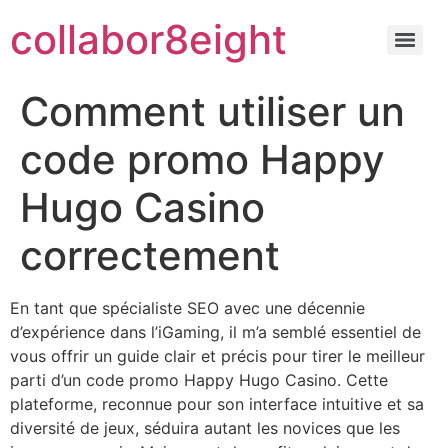
Skip
collabor8eight
to
content
Comment utiliser un
code promo Happy
Hugo Casino
correctement
En tant que spécialiste SEO avec une décennie
d’expérience dans l’iGaming, il m’a semblé essentiel de
vous offrir un guide clair et précis pour tirer le meilleur
parti d’un code promo Happy Hugo Casino. Cette
plateforme, reconnue pour son interface intuitive et sa
diversité de jeux, séduira autant les novices que les