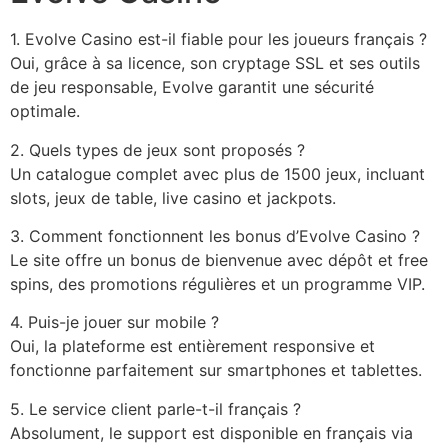
1. Evolve Casino est-il fiable pour les joueurs français ?
Oui, grâce à sa licence, son cryptage SSL et ses outils
de jeu responsable, Evolve garantit une sécurité
optimale.
2. Quels types de jeux sont proposés ?
Un catalogue complet avec plus de 1500 jeux, incluant
slots, jeux de table, live casino et jackpots.
3. Comment fonctionnent les bonus d’Evolve Casino ?
Le site offre un bonus de bienvenue avec dépôt et free
spins, des promotions régulières et un programme VIP.
4. Puis-je jouer sur mobile ?
Oui, la plateforme est entièrement responsive et
fonctionne parfaitement sur smartphones et tablettes.
5. Le service client parle-t-il français ?
Absolument, le support est disponible en français via