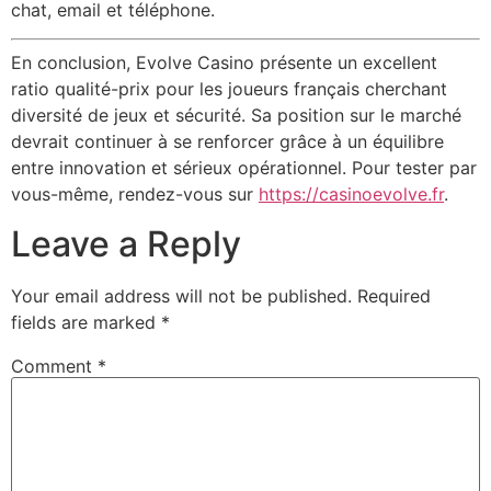
chat, email et téléphone.
En conclusion, Evolve Casino présente un excellent
ratio qualité-prix pour les joueurs français cherchant
diversité de jeux et sécurité. Sa position sur le marché
devrait continuer à se renforcer grâce à un équilibre
entre innovation et sérieux opérationnel. Pour tester par
vous-même, rendez-vous sur
https://casinoevolve.fr
.
Leave a Reply
Your email address will not be published.
Required
fields are marked
*
Comment
*