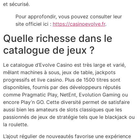
et sécurisé.
Pour approfondir, vous pouvez consulter leur
site officiel ici :
https://casinoevolve.fr
.
Quelle richesse dans le
catalogue de jeux ?
Le catalogue d’Evolve Casino est très large et varié,
mêlant machines à sous, jeux de table, jackpots
progressifs et live casino. Plus de 1500 titres sont
disponibles, fournis par des développeurs réputés
comme Pragmatic Play, NetEnt, Evolution Gaming ou
encore Play’n GO. Cette diversité permet de satisfaire
aussi bien les amateurs de slots classiques que les
passionnés de jeux de stratégie tels que le blackjack ou
la roulette.
L’ajout régulier de nouveautés favorise une expérience