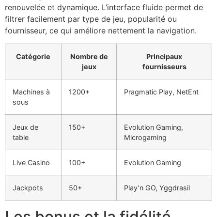
renouvelée et dynamique. L’interface fluide permet de
filtrer facilement par type de jeu, popularité ou
fournisseur, ce qui améliore nettement la navigation.
Catégorie
Nombre de
Principaux
jeux
fournisseurs
Machines à
1200+
Pragmatic Play, NetEnt
sous
Jeux de
150+
Evolution Gaming,
table
Microgaming
Live Casino
100+
Evolution Gaming
Jackpots
50+
Play’n GO, Yggdrasil
Les bonus et la fidélité