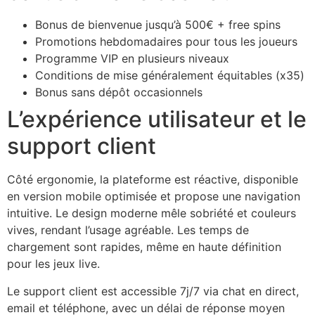
Bonus de bienvenue jusqu’à 500€ + free spins
Promotions hebdomadaires pour tous les joueurs
Programme VIP en plusieurs niveaux
Conditions de mise généralement équitables (x35)
Bonus sans dépôt occasionnels
L’expérience utilisateur et le
support client
Côté ergonomie, la plateforme est réactive, disponible
en version mobile optimisée et propose une navigation
intuitive. Le design moderne mêle sobriété et couleurs
vives, rendant l’usage agréable. Les temps de
chargement sont rapides, même en haute définition
pour les jeux live.
Le support client est accessible 7j/7 via chat en direct,
email et téléphone, avec un délai de réponse moyen