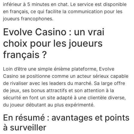
inférieur à 5 minutes en chat. Le service est disponible
en français, ce qui facilite la communication pour les
joueurs francophones.
Evolve Casino : un vrai
choix pour les joueurs
français ?
Loin d’être une simple énième plateforme, Evolve
Casino se positionne comme un acteur sérieux capable
de rivaliser avec les leaders du marché. Sa large offre
de jeux, ses bonus attractifs et son attention à la
sécurité en font un site adapté à une clientèle diverse,
du joueur débutant au plus expérimenté.
En résumé : avantages et points
à surveiller