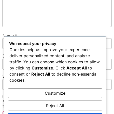
Name
*
We respect your privacy
Cookies help us improve your experience,
deliver personalized content, and analyze
Email
*
traffic. You can choose which cookies to allow
by clicking
Customize
. Click
Accept All
to
consent or
Reject All
to decline non-essential
Website
cookies.
Customize
Save my name, email, and website in this browser for
Reject All
the next time I comment.