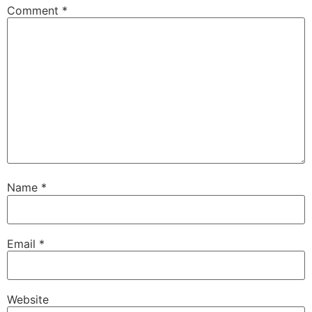
Comment
*
Name
*
Email
*
Website