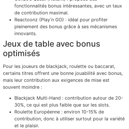
fonctionnalités bonus intéressantes, avec un taux
de contribution maximal.
Reactoonz (Play’n GO) : idéal pour profiter
pleinement des bonus grâce à ses mécanismes
innovants.
Jeux de table avec bonus
optimisés
Pour les joueurs de blackjack, roulette ou baccarat,
certains titres offrent une bonne jouabilité avec bonus,
mais leur contribution aux exigences de mise est
souvent moindre :
Blackjack Multi-Hand : contribution autour de 20-
30%, ce qui est plus faible que sur les slots.
Roulette Européenne : environ 10-15% de
contribution, donc à utiliser surtout pour la variété
et le plaisir.