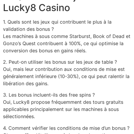
Lucky8 Casino
1. Quels sont les jeux qui contribuent le plus à la
validation des bonus ?
Les machines à sous comme Starburst, Book of Dead et
Gonzo’s Quest contribuent à 100%, ce qui optimise la
conversion des bonus en gains réels.
2. Peut-on utiliser les bonus sur les jeux de table ?
Oui, mais leur contribution aux conditions de mise est
généralement inférieure (10-30%), ce qui peut ralentir la
libération des gains.
3. Les bonus incluent-ils des free spins ?
Oui, Lucky8 propose fréquemment des tours gratuits
applicables principalement sur les machines à sous
sélectionnées.
4. Comment vérifier les conditions de mise d’un bonus ?