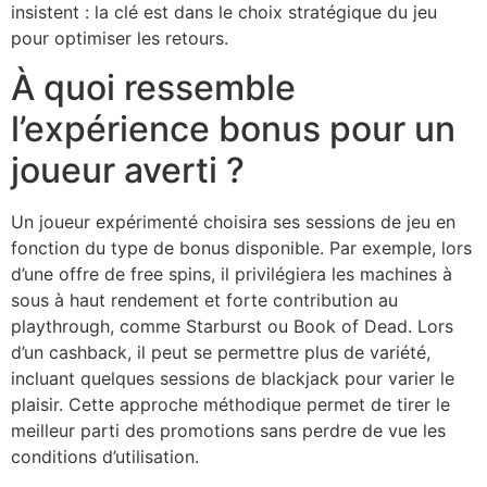
insistent : la clé est dans le choix stratégique du jeu
pour optimiser les retours.
À quoi ressemble
l’expérience bonus pour un
joueur averti ?
Un joueur expérimenté choisira ses sessions de jeu en
fonction du type de bonus disponible. Par exemple, lors
d’une offre de free spins, il privilégiera les machines à
sous à haut rendement et forte contribution au
playthrough, comme Starburst ou Book of Dead. Lors
d’un cashback, il peut se permettre plus de variété,
incluant quelques sessions de blackjack pour varier le
plaisir. Cette approche méthodique permet de tirer le
meilleur parti des promotions sans perdre de vue les
conditions d’utilisation.