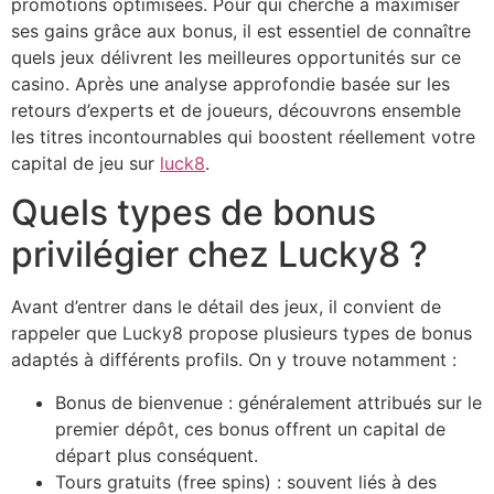
promotions optimisées. Pour qui cherche à maximiser
ses gains grâce aux bonus, il est essentiel de connaître
quels jeux délivrent les meilleures opportunités sur ce
casino. Après une analyse approfondie basée sur les
retours d’experts et de joueurs, découvrons ensemble
les titres incontournables qui boostent réellement votre
capital de jeu sur
luck8
.
Quels types de bonus
privilégier chez Lucky8 ?
Avant d’entrer dans le détail des jeux, il convient de
rappeler que Lucky8 propose plusieurs types de bonus
adaptés à différents profils. On y trouve notamment :
Bonus de bienvenue : généralement attribués sur le
premier dépôt, ces bonus offrent un capital de
départ plus conséquent.
Tours gratuits (free spins) : souvent liés à des