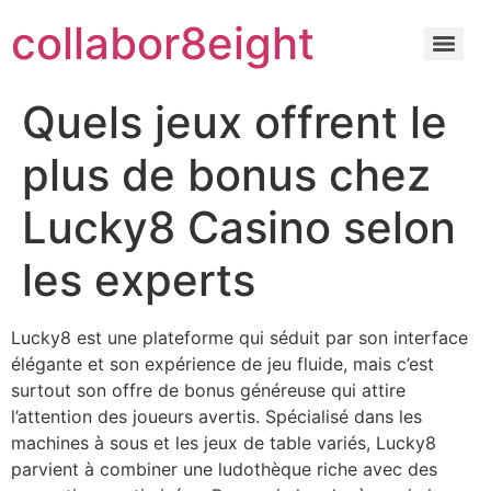
Skip
collabor8eight
to
content
Quels jeux offrent le
plus de bonus chez
Lucky8 Casino selon
les experts
Lucky8 est une plateforme qui séduit par son interface
élégante et son expérience de jeu fluide, mais c’est
surtout son offre de bonus généreuse qui attire
l’attention des joueurs avertis. Spécialisé dans les
machines à sous et les jeux de table variés, Lucky8
parvient à combiner une ludothèque riche avec des