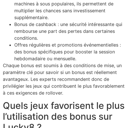
machines à sous populaires, ils permettent de
multiplier les chances sans investissement
supplémentaire.
Bonus de cashback : une sécurité intéressante qui
rembourse une part des pertes dans certaines
conditions.
Offres régulières et promotions événementielles :
des bonus spécifiques pour booster la session
hebdomadaire ou mensuelle.
Chaque bonus est soumis à des conditions de mise, un
paramètre clé pour savoir si un bonus est réellement
avantageux. Les experts recommandent donc de
privilégier les jeux qui contribuent le plus favorablement
à ces exigences de rollover.
Quels jeux favorisent le plus
l’utilisation des bonus sur
Lucky8 ?