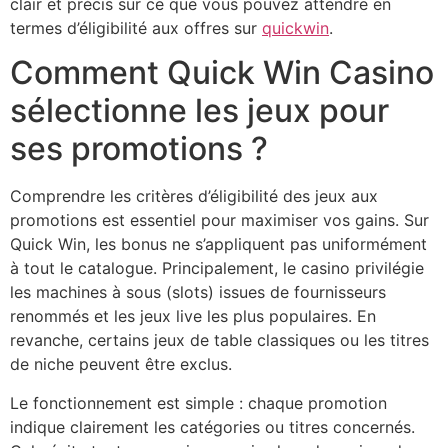
clair et précis sur ce que vous pouvez attendre en
termes d’éligibilité aux offres sur
quickwin
.
Comment Quick Win Casino
sélectionne les jeux pour
ses promotions ?
Comprendre les critères d’éligibilité des jeux aux
promotions est essentiel pour maximiser vos gains. Sur
Quick Win, les bonus ne s’appliquent pas uniformément
à tout le catalogue. Principalement, le casino privilégie
les machines à sous (slots) issues de fournisseurs
renommés et les jeux live les plus populaires. En
revanche, certains jeux de table classiques ou les titres
de niche peuvent être exclus.
Le fonctionnement est simple : chaque promotion
indique clairement les catégories ou titres concernés.