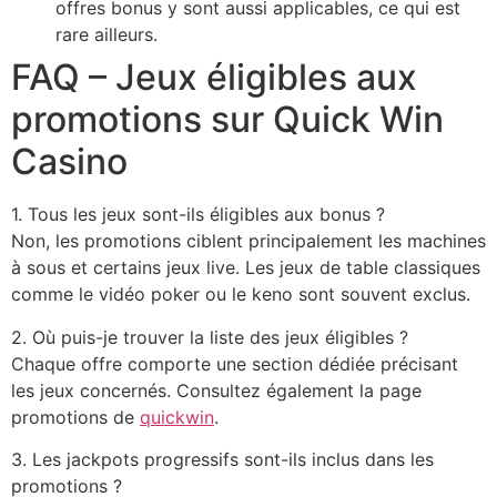
offres bonus y sont aussi applicables, ce qui est
rare ailleurs.
FAQ – Jeux éligibles aux
promotions sur Quick Win
Casino
1. Tous les jeux sont-ils éligibles aux bonus ?
Non, les promotions ciblent principalement les machines
à sous et certains jeux live. Les jeux de table classiques
comme le vidéo poker ou le keno sont souvent exclus.
2. Où puis-je trouver la liste des jeux éligibles ?
Chaque offre comporte une section dédiée précisant
les jeux concernés. Consultez également la page
promotions de
quickwin
.
3. Les jackpots progressifs sont-ils inclus dans les
promotions ?